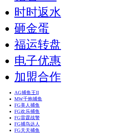
时时返水
砸金蛋
福运转盘
电子优惠
加盟合作
AG捕鱼王II
MW千炮捕鱼
FG美人捕鱼
FG欢乐捕鱼
FG雷霆战警
FG捕鸟达人
FG天天捕鱼