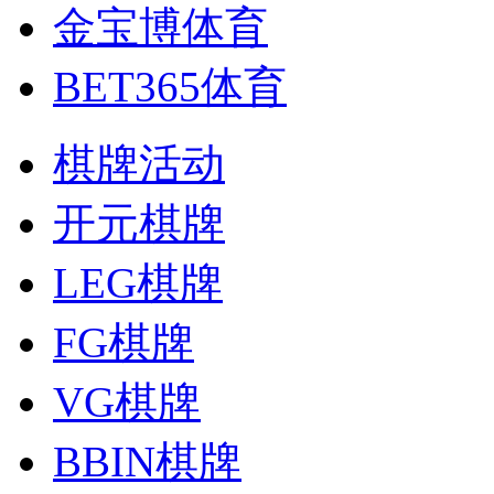
金宝博体育
BET365体育
棋牌活动
开元棋牌
LEG棋牌
FG棋牌
VG棋牌
BBIN棋牌