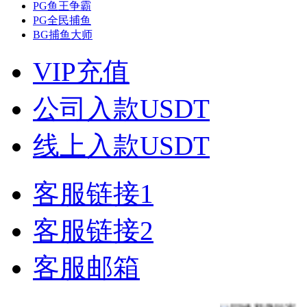
PG鱼王争霸
PG全民捕鱼
BG捕鱼大师
VIP充值
公司入款USDT
线上入款USDT
客服链接1
客服链接2
客服邮箱