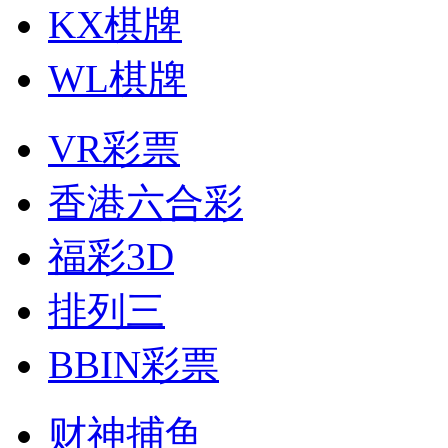
KX棋牌
WL棋牌
VR彩票
香港六合彩
福彩3D
排列三
BBIN彩票
财神捕鱼