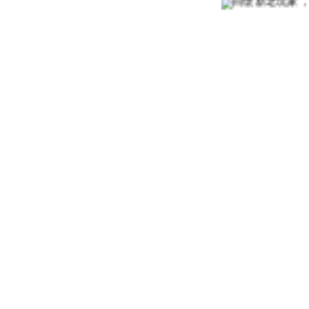
回馈新老玩家，点击在